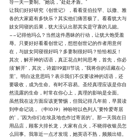
导一夫一妻制。”她说，“处处矛盾。”
让我们好好研究《创世记》，看看亚伯拉罕、以撒、雅
各的大家庭有多快乐？其实他们痛苦极了。看看犹大与
妓女同寝的后果，犹大没认出那其实是守寡的儿媳。
——记得他玛么？当然这件愚昧的行动，让犹大饱受羞
辱。只要好好看看创世记，想想创世记的作者用意何
在，与妓女同寝很好吗？多妻制很好吗？恰恰相反！
其次，解开神的话语，真正花点时间思考，首先，你必
须“解开”，其次，诗篇119篇11节说，“我将你的话藏在心
里”。明白这意思吗？表示我们不仅要读神的话语，还
要吸收，成为生命。有时不容易。圣经真理应该是你自
然流露的生命，时常在你心上，真理的影响是全面。
虽然我在这方面应该更警惕，但我记得几年前，早晨读
到申命记说，（申10:19）神吩咐以色列人“要怜爱寄居
的”，“因为你们在埃及地也作过寄居的”。那一天我在日
用品店，顾客大排长龙，大家有点火，不晓得收银员怎
么回事。我靠近一点才发现，她英语不熟，频频出错。