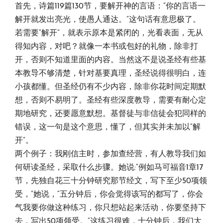
首先，诗篇119篇130节，要解开神的言语：“你的言语一
解开就发出亮光，使愚人通达。”这句话有意思极了。
若需要“解开”，就表示原本是紧闭的，光看表面，无从
得知内容，对吧？就像一本书或包好的礼物，除非打
开，否则不知道里面的内容。当然这不是说圣经有些基
本教导不够清楚，针对基要真理，圣经说得很明白，连
小孩都懂。但圣经仍有不少内容，除非你花时间定期默
想，否则不易明了。圣经有些深度教导，需要有耐心定
期地研究，还要愿意默想。基督徒与非信徒会犯同样的
错误，这一句是这个意思，懂了，但其实并未加以“解
开”。
两个例子：我刚信主时，参加查经营，有人教导我们如
何研读圣经，采取什么步骤。她说:“例如马可福音1章17
节，先独自花三十分钟研究那节经文，写下至少50项领
受，”她说，“五分钟后，你会觉得该写的都写了，你会
气我要你做这种练习，你只想站起来活动，你要坚持下
去，写出50项领受。”这练习很难，十分钟后，我们大