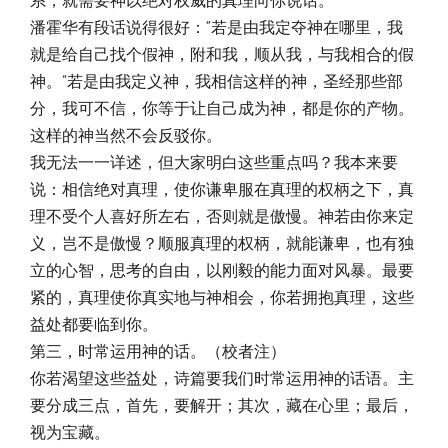
系，就需要神以绝对权威的真理向你说话。
潘霍华有段话说得很好：“若是由我定夺神在哪里，我
就是给自己找个假神，附和我，顺从我，与我相合的假
神。”若是由我定义神，我相信这样的神，圣经那些部
分，我可不信，你等于让自己成为神，都是你的产物。
这样的神当然不会反驳你。
我无法一一详述，但大家明白这些重点吗？我本来要
说：相信绝对真理，使你谦卑服在真理的权柄之下，真
理不受个人喜好所左右，否则就是傲慢。神若由你来定
义，岂不是傲慢？顺服真理的权柄，就能谦卑，也有独
立的心智，思考的自由，以刚毅的能力面对风暴。最要
紧的，真理使你真实地与神相会，你若拥抱真理，这些
益处都要临到你。
第三，时常运用神的话。（校者注）
你若渴望这些益处，诗篇要我们时常运用神的话语。主
要分成三点，首先，要解开；其次，藏在心里；最后，
视为宝藏。