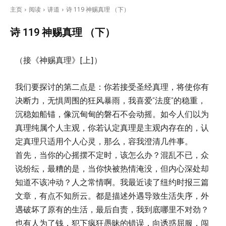
主页
阅读
讲道
诗 119 神赐真理 （下）
诗 119 神赐真理 （下）
（接《神赐真理》[上]）
我们要探讨的第二点是：你若接受圣经真理，将使你有
决断力，无惧周围的狂风暴雨，我喜爱“法度”的稳重，
沉稳如船锚，像沉甸甸的磐石不会动摇。如今人们以为
真理纯属个人主观，你若认定真理是主观内存在的，认
定真理只适用个人心灵，那么，容我澄清几件事。
首先，当你的心摇摆不定时，该怎么办？混乱不已，众
说纷纭，最糟的是，当你快被热情淹没，但内心深处却
知道不该冲动？人之常情啊。我最近读了纽约时报三篇
文章，有点不知所云。都是描述外遇导致生活失序，外
遇破坏了原有的生活，最后自责，我到底哪里不对劲？
也有人为了钱，犯下疯狂愚昧的错误，向诱惑屈服，闯