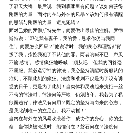
了滔天大祸，最后说，我到底哪里有问题？该如何获得
刚毅的力量，面对内在与外在的风暴？该如何保有清醒
的思绪与刚毅的力量，避免犯错？
面对已婚的罗彻斯特先生，简爱做出最佳的注解。罗彻
斯特说：“即使我有妻子，我的爱，恳求你仍与我同
住”。简爱怎么回应？“他说话时，我的良心和理智都背
叛了我，指控我犯了不从他的罪。两者呐喊不已，声贝
不输‘感情’。感情疯狂地呼喊，‘顺从吧！’但我的回答毫
不屈服。我必遵守神的律法，我必坚持清醒时所服从的
准则，不顾此刻的癫狂。法度和准则不仅是为了没有诱
惑的日子，更是为了此刻！当肉体和灵魂起来抗拒一丝
不苟的律法时，律法何等严峻，仍须恪守。我若为了私
欲而违背，律法又有何用？既定的坚持与向来的心志，
是我此刻唯一的立足点。我不动摇！”
当内在与外在的风暴吹袭着你，威协你的身心、你的生
命，当你快被淹没时，船锚何在？磐石何在？法度何