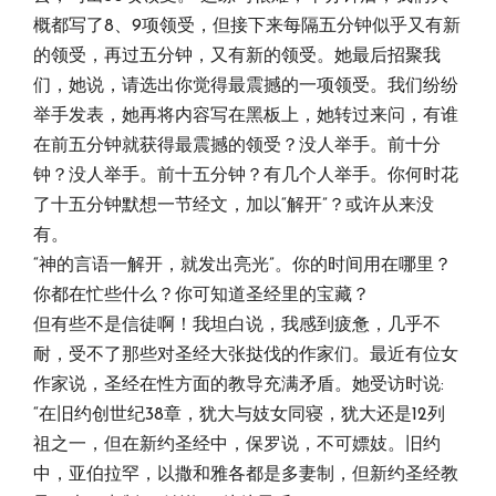
概都写了8、9项领受，但接下来每隔五分钟似乎又有新
的领受，再过五分钟，又有新的领受。她最后招聚我
们，她说，请选出你觉得最震撼的一项领受。我们纷纷
举手发表，她再将内容写在黑板上，她转过来问，有谁
在前五分钟就获得最震撼的领受？没人举手。前十分
钟？没人举手。前十五分钟？有几个人举手。你何时花
了十五分钟默想一节经文，加以“解开”？或许从来没
有。
“神的言语一解开，就发出亮光”。你的时间用在哪里？
你都在忙些什么？你可知道圣经里的宝藏？
但有些不是信徒啊！我坦白说，我感到疲惫，几乎不
耐，受不了那些对圣经大张挞伐的作家们。最近有位女
作家说，圣经在性方面的教导充满矛盾。她受访时说:
“在旧约创世纪38章，犹大与妓女同寝，犹大还是12列
祖之一，但在新约圣经中，保罗说，不可嫖妓。旧约
中，亚伯拉罕，以撒和雅各都是多妻制，但新约圣经教