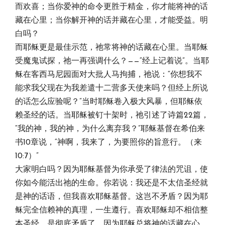
而欢喜；当你爱神的命令更胜于精金，你才能将神的话
藏在心里；当你解开神的话并藏在心里，才能受益。明
白吗？
而耶稣更是最佳示范，祂常将神的话藏在心里。当耶稣
受魔鬼试探，祂一再强调什么？——“经上记着说”。当耶
稣在客西马尼园面对大批人马拘捕，祂说：“你想我不
能求我父现在为我差遣十二营多天使来吗？但经上所说
的话怎么应验呢？”当时耶稣卷入极大风暴，但耶稣依
赖圣经的话。当耶稣被钉十架时，祂引述了诗篇22篇，
“我的神，我的神，为什么离弃我？”耶稣基督在希伯来
书10章说，“神啊，我来了，为要照你的旨意行。（来
10:7）”
大家明白吗？因为耶稣基督为你承受了律法的咒诅，使
你如今能活出祂的生命。你若说：我还是不太信圣经就
是神的话语，但我喜欢耶稣基督。这岂不矛盾？因为耶
稣完全信赖神的真理，一生遵行。喜欢耶稣却不相信整
本圣经，是彻底矛盾了，因为耶稣总将神的话藏在心