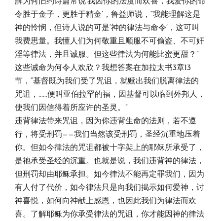
解为何旧约诗篇常说‘我因你的法度而欢喜，我爱你的命
令胜于金子，更胜于精金’，鲁益师说，“我能理解这是
神的怜悯，但诗人说的可是‘神的律法与命令’，这可叫
我费思量。我懂人们为何敬重且顺服不可偷盗、不可奸
淫等律法，并且诚服。但这些律法为何能比蜜更甜？”
这些诫命为何令人欢欣？我想答案在加拉太书3章13
节，“基督既为我们受了咒诅，就赎出我们脱离律法的
咒诅，……便叫亚伯拉罕的福，因基督可以临到外邦人，
使我们因信得着所应许的圣灵。”
违背律法带来咒诅，因为你违背生命的法则，若不遵
行，将受刑罚——我们当然该受刑罚，圣经沉重地压着
你。但如今律法的咒诅都被十字架上的耶稣所承受了，
是祂承受圣经的沉重。也就是说，我们违背神的律法，
但刑罚却由耶稣承担。如今律法不能再定罪我们，因为
有人付了代价，如今律法只是向我们揭示如何爱神，讨
神喜悦，如何向神献上感恩，也因此我们为律法而欢
喜。了解耶稣为你承受律法的咒诅，你才能因神的律法