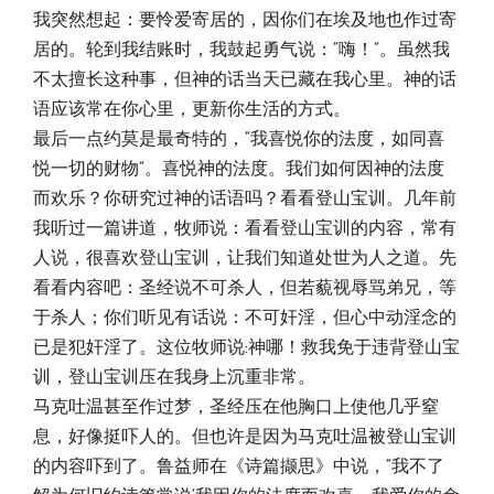
我突然想起：要怜爱寄居的，因你们在埃及地也作过寄
居的。轮到我结账时，我鼓起勇气说：“嗨！”。虽然我
不太擅长这种事，但神的话当天已藏在我心里。神的话
语应该常在你心里，更新你生活的方式。
最后一点约莫是最奇特的，“我喜悦你的法度，如同喜
悦一切的财物”。喜悦神的法度。我们如何因神的法度
而欢乐？你研究过神的话语吗？看看登山宝训。几年前
我听过一篇讲道，牧师说：看看登山宝训的内容，常有
人说，很喜欢登山宝训，让我们知道处世为人之道。先
看看内容吧：圣经说不可杀人，但若藐视辱骂弟兄，等
于杀人；你们听见有话说：不可奸淫，但心中动淫念的
已是犯奸淫了。这位牧师说:神哪！救我免于违背登山宝
训，登山宝训压在我身上沉重非常。
马克吐温甚至作过梦，圣经压在他胸口上使他几乎窒
息，好像挺吓人的。但也许是因为马克吐温被登山宝训
的内容吓到了。鲁益师在《诗篇撷思》中说，“我不了