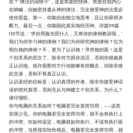
在？“律法仍须恪守”，这是简爱的抉择。简爱自知内心
在呐喊，但她坚持遵从神的律法，完全接受神的法度必
使你受益。第一，你能自由独立地思考，且让你获得决
断力。最后一点，你能因此真实地经历神。诗篇119篇
135节说：“求你用脸光照仆人，又将你的律例教训我，”
我们为何学习神的律例？我们为何研究神的律例？仅为
明白祂的律例？不，更为了认识祂！寻求祂的面！这是
个别关系的层次了。除非对方跟你说话，否则你很难真
正认识他。或许观察对方行动能够有些概念，但除非彼
此交谈，否则不算真正认识。
认识圣经的目标是：认识真理的作者。除非你接受神话
语的绝对真理，否则无从与神建立个别关系。为什么？
请仔细听。
你与电脑的关系如何？电脑若完全发挥功用，——这其
实很少见。你的电脑若完全发挥功用，就不会有执行上
的冲突。你如何设定，电脑就如何执行。不该有执行面
的冲突，当然现实恰恰相反。电脑若完全发挥功用，就