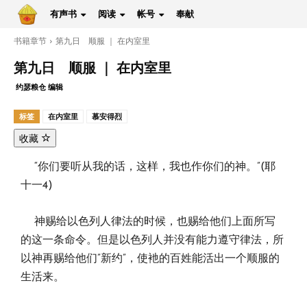
有声书
阅读
帐号
奉献
书籍章节
第九日 顺服 ｜ 在内室里
第九日 顺服 ｜ 在内室里
约瑟粮仓 编辑
标签
在内室里
慕安得烈
收藏
“你们要听从我的话，这样，我也作你们的神。”(耶
十一4)
神赐给以色列人律法的时候，也赐给他们上面所写
的这一条命令。但是以色列人并没有能力遵守律法，所
以神再赐给他们”新约”，使衪的百姓能活出一个顺服的
生活来。