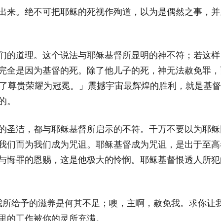
出来。绝不可把耶稣的死视作殉道，以为是偶然之事，并
们的道理。这个说法与耶稣基督所显明的神不符；若这样
完全是因为基督的死。除了他儿子的死，神无法赦免罪，
得了尊贵荣耀为冠冕。」震撼宇宙最辉煌的胜利，就是基
的。
的圣洁，都与耶稣基督所启示的不符。千万不要以为耶稣
我们而为我们成为咒诅。耶稣基督成为咒诅，是出于至高
与悔罪的恩赐，这是他极大的怜悯。耶稣基督恨透人所犯
，我所给予的滋养是何其不足；噢，主啊，赦免我。求你让
里的工作被你的灵所充满。