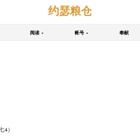
约瑟粮仓
阅读
帐号
奉献
七4）