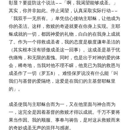
彰显？要提防这个说法——「啊，我渴望能够成圣。」
其实，你并非如此。停止渴望，认真采取实际行动——
「我双手一无所有。」单凭信心接纳主耶稣，让他成为
你的圣洁。这样，救赎的奇迹就要在你身上实现。主耶
稣成就的一切，都因神爱的礼物，白白的在我身上成就
了。作为一个得救成圣者，我的态度是极度谦卑圣洁的
（其实根本没有骄傲成圣这一回事）。这成圣是基于忧
伤痛悔，和无限的羞愧。同时，也是出于对神的爱的体
会，稀奇地，当我对他不理不睬，他竟已为我的救恩与
成圣作了一切（罗五8）。难怪保罗说没有什么能「叫
我们与基督的爱隔绝，这爱是在我们的主基督耶稣里
的」。
成圣使我与主耶稣合而为一，又在他里面与神合而为
一，这完全是因着基督的救赎才得以成就。千万不要将
果当作因。我的顺服、事奉与祷告，是对这从救赎而来
的奇妙成圣无声的崇拜与感谢。