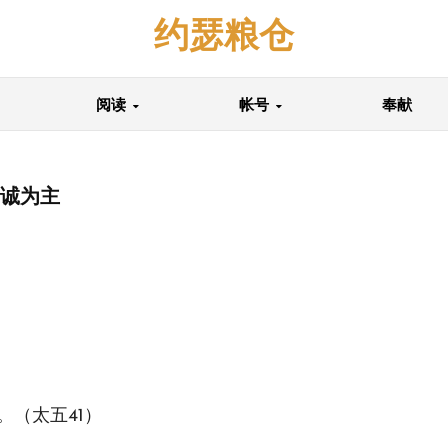
约瑟粮仓
阅读
帐号
奉献
竭诚为主
（太五41）