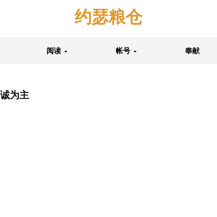
约瑟粮仓
阅读
帐号
奉献
竭诚为主