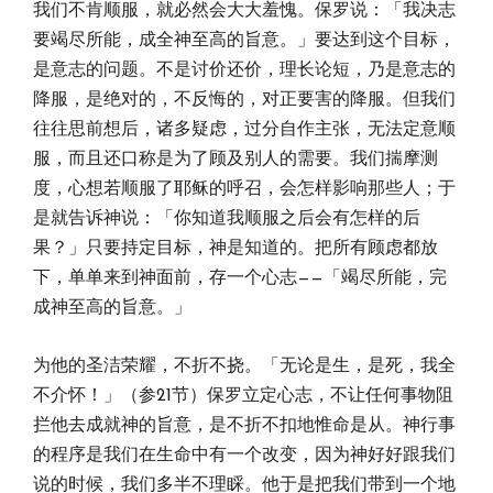
我们不肯顺服，就必然会大大羞愧。保罗说：「我决志
要竭尽所能，成全神至高的旨意。」要达到这个目标，
是意志的问题。不是讨价还价，理长论短，乃是意志的
降服，是绝对的，不反悔的，对正要害的降服。但我们
往往思前想后，诸多疑虑，过分自作主张，无法定意顺
服，而且还口称是为了顾及别人的需要。我们揣摩测
度，心想若顺服了耶稣的呼召，会怎样影响那些人；于
是就告诉神说：「你知道我顺服之后会有怎样的后
果？」只要持定目标，神是知道的。把所有顾虑都放
下，单单来到神面前，存一个心志——「竭尽所能，完
成神至高的旨意。」
为他的圣洁荣耀，不折不挠。「无论是生，是死，我全
不介怀！」（参21节）保罗立定心志，不让任何事物阻
拦他去成就神的旨意，是不折不扣地惟命是从。神行事
的程序是我们在生命中有一个改变，因为神好好跟我们
说的时候，我们多半不理睬。他于是把我们带到一个地