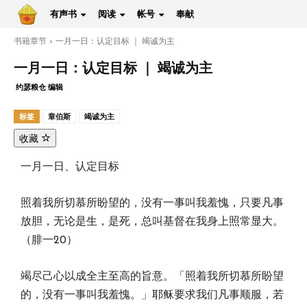
有声书
阅读
帐号
奉献
书籍章节
一月一日：认定目标 ｜ 竭诚为主
一月一日：认定目标 ｜ 竭诚为主
约瑟粮仓 编辑
标签
章伯斯
竭诚为主
收藏
一月一日、认定目标
照着我所切慕所盼望的，没有一事叫我羞愧，只要凡事
放胆，无论是生，是死，总叫基督在我身上照常显大。
（腓一20）
竭尽己心以成全主至高的旨意。「照着我所切慕所盼望
的，没有一事叫我羞愧。」耶稣要求我们凡事顺服，若